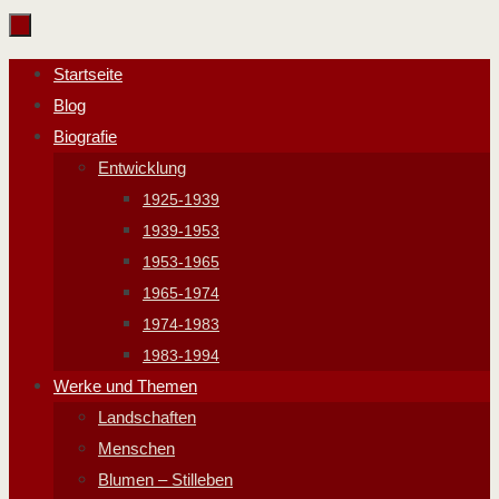
Zum
Inhalt
Zum
Startseite
springen
Inhalt
Blog
springen
Biografie
Entwicklung
1925-1939
1939-1953
1953-1965
1965-1974
1974-1983
1983-1994
Werke und Themen
Landschaften
Menschen
Blumen – Stilleben