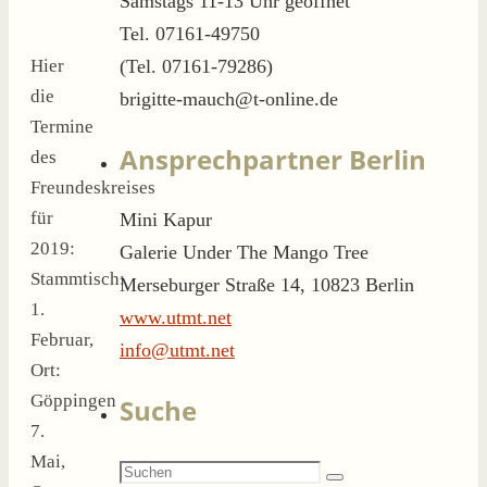
Samstags 11-13 Uhr geöffnet
Tel. 07161-49750
(Tel. 07161-79286)
Hier
die
brigitte-mauch@t-online.de
Termine
Ansprechpartner Berlin
des
Freundeskreises
für
Mini Kapur
2019:
Galerie Under The Mango Tree
Stammtisch:
Merseburger Straße 14, 10823 Berlin
1.
www.utmt.net
Februar,
info@utmt.net
Ort:
Göppingen
Suche
7.
Mai,
Suchen
Suchen