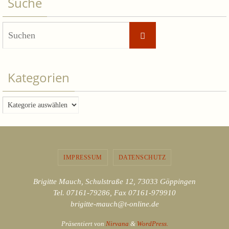
Suche
Suchen
Suchen
nach:
Kategorien
Kategorien
IMPRESSUM
DATENSCHUTZ
Brigitte Mauch, Schulstraße 12, 73033 Göppingen
Tel. 07161-79286, Fax 07161-979910
brigitte-mauch@t-online.de
Präsentiert von
Nirvana
&
WordPress.