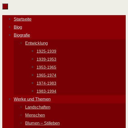
Zum
Inhalt
Zum
Startseite
springen
Inhalt
Blog
springen
Biografie
Entwicklung
1925-1939
1939-1953
1953-1965
1965-1974
1974-1983
1983-1994
Werke und Themen
Landschaften
Menschen
Blumen – Stilleben