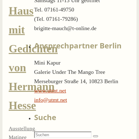
Samstags 11-13 Uhr geöffnet
Haus
Tel. 07161-49750
(Tel. 07161-79286)
mit
brigitte-mauch@t-online.de
Ansprechpartner Berlin
Gedichten
Mini Kapur
von
Galerie Under The Mango Tree
Merseburger Straße 14, 10823 Berlin
Hermann
www.utmt.net
info@utmt.net
Hesse
Suche
Ausstellung
,
Suchen
Matinee
Suchen