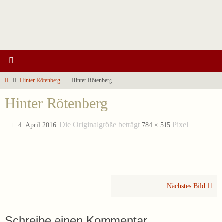
Zum
Inhalt
springen
Start
Hinter Rötenberg
Hinter Rötenberg
Hinter Rötenberg
Die Originalgröße beträgt
Pixel
4. April 2016
784 × 515
Nächstes Bild
Schreibe einen Kommentar