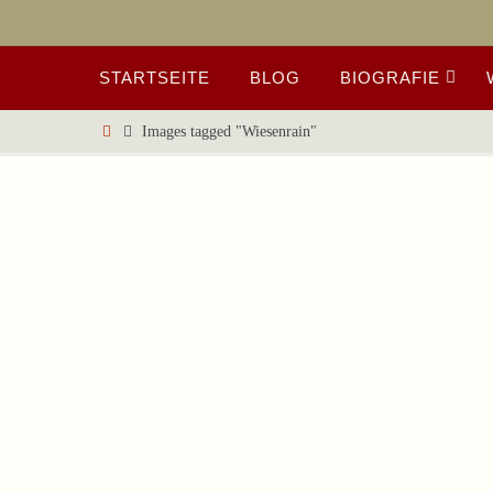
Zum
Inhalt
Zum
springen
STARTSEITE
BLOG
BIOGRAFIE
Inhalt
springen
Start
Images tagged "Wiesenrain"