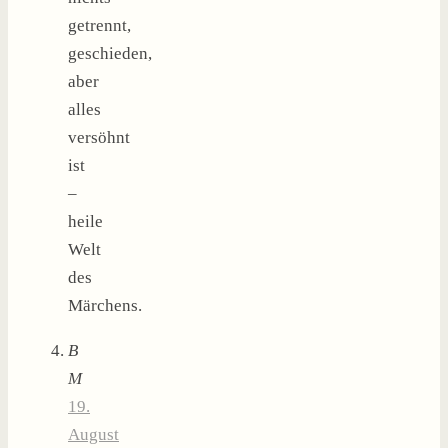
getrennt,
geschieden,
aber
alles
versöhnt
ist
–
heile
Welt
des
Märchens.
B
M
19.
August