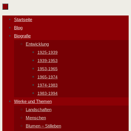
Zum
Inhalt
Zum
Startseite
springen
Inhalt
Blog
springen
Biografie
Entwicklung
1925-1939
1939-1953
1953-1965
1965-1974
1974-1983
1983-1994
Werke und Themen
Landschaften
Menschen
Blumen – Stilleben