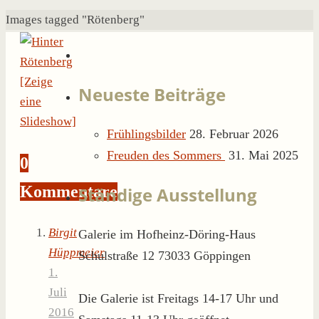
Start
Images tagged "Rötenberg"
[Zeige
Neueste Beiträge
eine
Slideshow]
Frühlingsbilder
28. Februar 2026
Freuden des Sommers
31. Mai 2025
0
Kommentare
Ständige Ausstellung
Birgit
Galerie im Hofheinz-Döring-Haus
Hüppmeier
Schulstraße 12 73033 Göppingen
1.
Juli
Die Galerie ist Freitags 14-17 Uhr und
2016