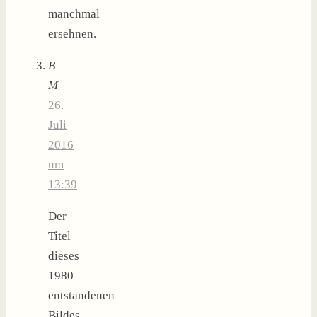
manchmal
ersehnen.
B
M
26.
Juli
2016
um
13:39
Der
Titel
dieses
1980
entstandenen
Bildes