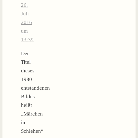
26.
Juli
2016
um
13:39
Der
Titel
dieses
1980
entstandenen
Bildes
heißt
„Märchen
in
Schlehen“