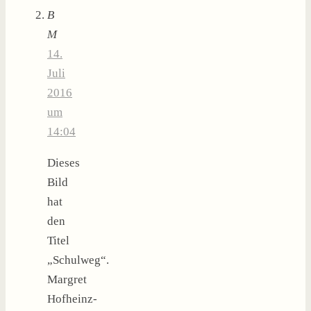
B
M
14.
Juli
2016
um
14:04
Dieses
Bild
hat
den
Titel
„Schulweg“.
Margret
Hofheinz-