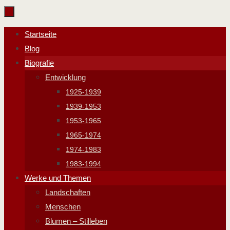
Zum
Inhalt
Zum
Startseite
springen
Inhalt
Blog
springen
Biografie
Entwicklung
1925-1939
1939-1953
1953-1965
1965-1974
1974-1983
1983-1994
Werke und Themen
Landschaften
Menschen
Blumen – Stilleben