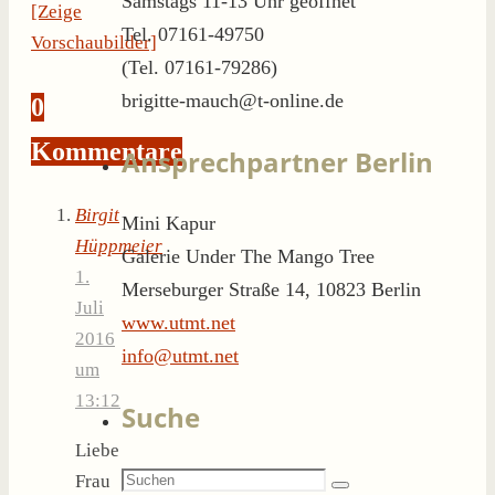
Samstags 11-13 Uhr geöffnet
[Zeige
Tel. 07161-49750
Vorschaubilder]
(Tel. 07161-79286)
brigitte-mauch@t-online.de
0
Kommentare
Ansprechpartner Berlin
Birgit
Mini Kapur
Hüppmeier
Galerie Under The Mango Tree
1.
Merseburger Straße 14, 10823 Berlin
Juli
www.utmt.net
2016
info@utmt.net
um
13:12
Suche
Liebe
Suchen
Frau
Suchen