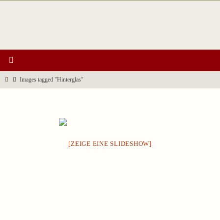
Zum
Inhalt
springen
Start
Images tagged "Hinterglas"
[ZEIGE EINE SLIDESHOW]