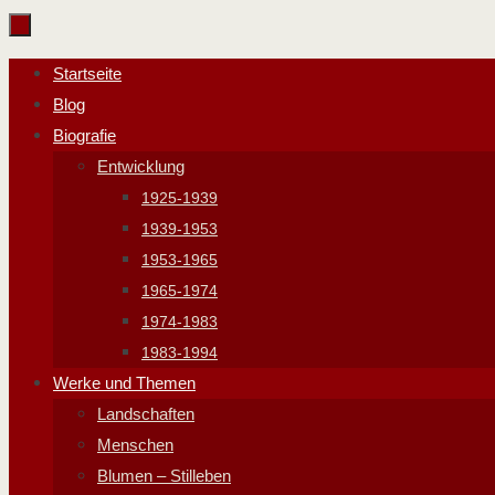
Zum
Inhalt
Zum
Startseite
springen
Inhalt
Blog
springen
Biografie
Entwicklung
1925-1939
1939-1953
1953-1965
1965-1974
1974-1983
1983-1994
Werke und Themen
Landschaften
Menschen
Blumen – Stilleben