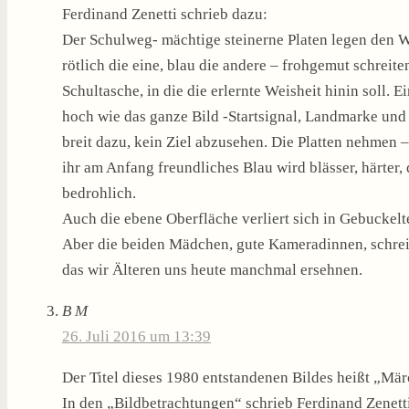
Ferdinand Zenetti schrieb dazu:
Der Schulweg- mächtige steinerne Platen legen den W
rötlich die eine, blau die andere – frohgemut schreite
Schultasche, in die die erlernte Weisheit hinin soll. E
hoch wie das ganze Bild -Startsignal, Landmarke und R
breit dazu, kein Ziel abzusehen. Die Platten nehmen – 
ihr am Anfang freundliches Blau wird blässer, härter, 
bedrohlich.
Auch die ebene Oberfläche verliert sich in Gebuckel
Aber die beiden Mädchen, gute Kameradinnen, schreit
das wir Älteren uns heute manchmal ersehnen.
B M
26. Juli 2016 um 13:39
Der Titel dieses 1980 entstandenen Bildes heißt „Mä
In den „Bildbetrachtungen“ schrieb Ferdinand Zenett