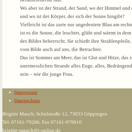
Wo aber ist der Strand, der Sand, wo der Himmel und
und wo ist der Körper, der sich der Sonne hingibt?
Vielleicht ist das zarte nur angedeutete Blau am rec
ist es die Sonne, die leuchtet, glüht und wärmt in d
des Bildes beherrscht. Sie schießt ihre Strahlenpfeile,
vom Bilde auch auf uns, die Betrachter.
Das ist Sommer am Meer, das ist Glut und Hitze, das i
unermesslichen Strande alles Enge, alles, Bedrängend
sein – wie die junge Frau.
Impressum
Datenschutz
Brigitte Mauch, Schulstraße 12, 73033 Göppingen
Tel. 07161-79286, Fax 07161-979910
brigitte-mauch@t-online.de