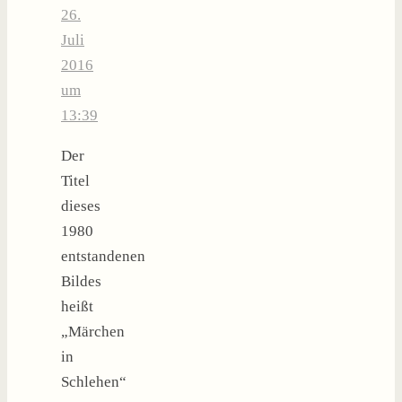
26.
Juli
2016
um
13:39
Der
Titel
dieses
1980
entstandenen
Bildes
heißt
„Märchen
in
Schlehen“