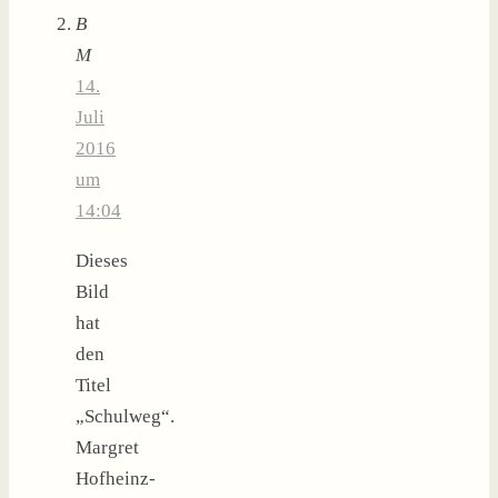
B
M
14.
Juli
2016
um
14:04
Dieses
Bild
hat
den
Titel
„Schulweg“.
Margret
Hofheinz-