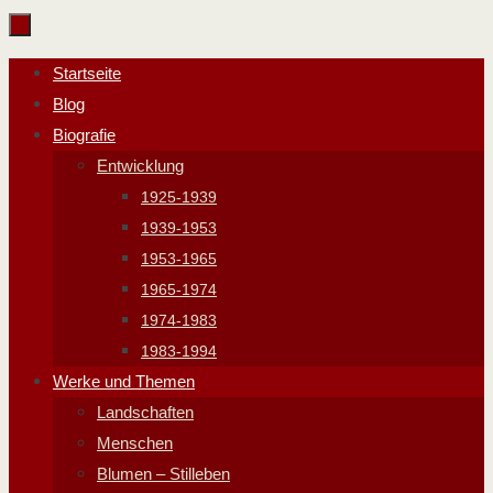
Zum
Inhalt
Zum
Startseite
springen
Inhalt
Blog
springen
Biografie
Entwicklung
1925-1939
1939-1953
1953-1965
1965-1974
1974-1983
1983-1994
Werke und Themen
Landschaften
Menschen
Blumen – Stilleben