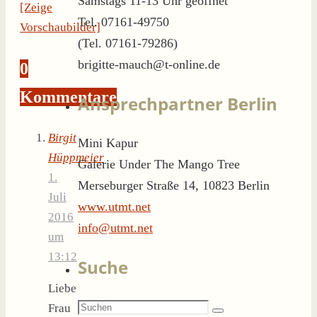
Samstags 11-13 Uhr geöffnet
[Zeige
Tel. 07161-49750
Vorschaubilder]
(Tel. 07161-79286)
brigitte-mauch@t-online.de
0
Kommentare
Ansprechpartner Berlin
Birgit
Mini Kapur
Hüppmeier
Galerie Under The Mango Tree
1.
Merseburger Straße 14, 10823 Berlin
Juli
www.utmt.net
2016
info@utmt.net
um
13:12
Suche
Liebe
Suchen
Frau
Suchen